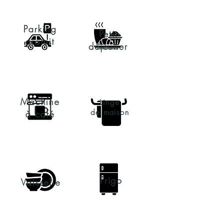
Parking
Petit
gratuit
déjeuner
Machine
Linge
de
maison
à café
Frigo
Vaisselle