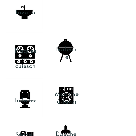
Lavabo
Barbecu
Plaques
e
de
cuisson
Machine
Toilettes
à laver
Douche
Sèche-