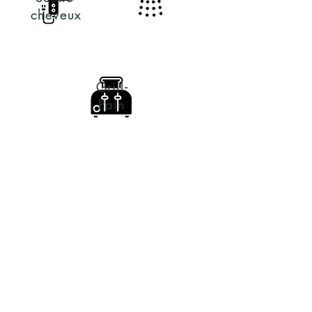
cheveux
Grill-
Pain